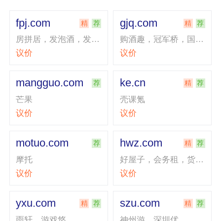
fpj.com
gjq.com
精
荐
精
荐
房拼居，发泡酒，发泡剂翻抛机粉皮机风炮机放片机翻牌机
购酒趣，冠军桥，国际区
议价
议价
mangguo.com
ke.cn
荐
精
荐
芒果
壳课氪
议价
议价
motuo.com
hwz.com
荐
精
荐
摩托
好屋子，会务租，货物租，户外租，汇伟智
议价
议价
yxu.com
szu.com
精
荐
精
荐
雨轩、游戏悠
神州游，深圳优