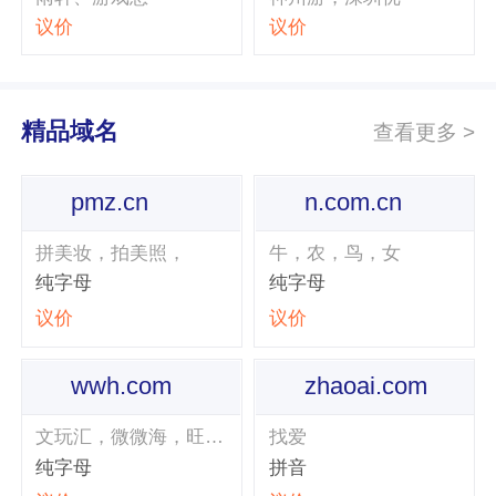
议价
议价
精品域名
查看更多 >
pmz.cn
n.com.cn
拼美妆，拍美照，
牛，农，鸟，女
纯字母
纯字母
议价
议价
wwh.com
zhaoai.com
文玩汇，微微海，旺旺海，歪歪虎
找爱
纯字母
拼音