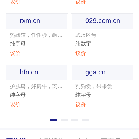
议价
议价
rxm.cn
029.com.cn
热线猫，任性秒，融信猫，
武汉区号
纯字母
纯数字
议价
议价
hfn.cn
gga.cn
护肤鸟，好房牛，宏福牛
狗狗爱，果果爱
纯字母
纯字母
议价
议价