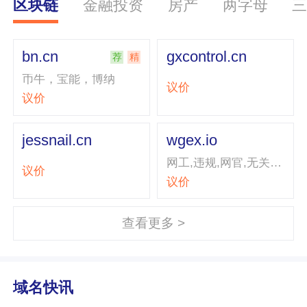
区块链
金融投资
房产
两字母
bn.cn
gxcontrol.cn
荐
精
币牛，宝能，博纳
议价
议价
jessnail.cn
wgex.io
网工,违规,网官,无关…
议价
议价
查看更多 >
域名快讯